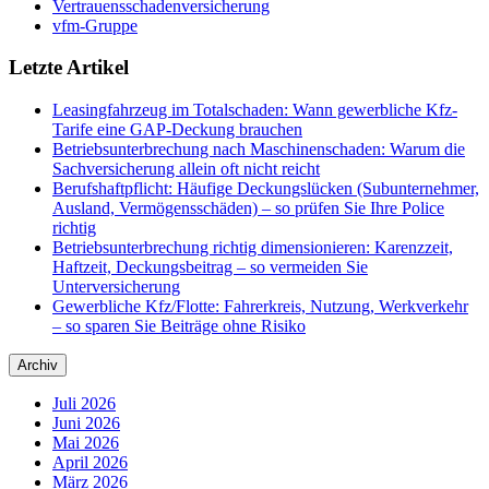
Vertrauensschadenversicherung
vfm-Gruppe
Letzte Artikel
Leasingfahrzeug im Totalschaden: Wann gewerbliche Kfz-
Tarife eine GAP-Deckung brauchen
Betriebsunterbrechung nach Maschinenschaden: Warum die
Sachversicherung allein oft nicht reicht
Berufshaftpflicht: Häufige Deckungslücken (Subunternehmer,
Ausland, Vermögensschäden) – so prüfen Sie Ihre Police
richtig
Betriebsunterbrechung richtig dimensionieren: Karenzzeit,
Haftzeit, Deckungsbeitrag – so vermeiden Sie
Unterversicherung
Gewerbliche Kfz/Flotte: Fahrerkreis, Nutzung, Werkverkehr
– so sparen Sie Beiträge ohne Risiko
Archiv
Juli 2026
Juni 2026
Mai 2026
April 2026
März 2026