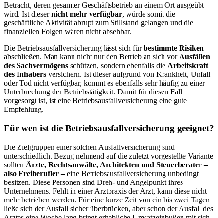
Betracht, deren gesamter Geschäftsbetrieb an einem Ort ausgeübt
wird. Ist dieser
nicht mehr verfügbar
, würde somit die
geschäftliche Aktivität abrupt zum Stillstand gelangen und die
finanziellen Folgen wären nicht absehbar.
Die Betriebsausfallversicherung lässt sich für
bestimmte Risiken
abschließen. Man kann nicht nur den Betrieb an sich vor
Ausfällen
des Sachvermögens
schützen, sondern ebenfalls die
Arbeitskraft
des Inhabers
versichern. Ist dieser aufgrund von Krankheit, Unfall
oder Tod nicht verfügbar, kommt es ebenfalls sehr häufig zu einer
Unterbrechung der Betriebstätigkeit. Damit für diesen Fall
vorgesorgt ist, ist eine Betriebsausfallversicherung eine gute
Empfehlung.
Für wen ist die Betriebsausfallversicherung geeignet?
Die Zielgruppen einer solchen Ausfallversicherung sind
unterschiedlich. Bezug nehmend auf die zuletzt vorgestellte Variante
sollten
Ärzte, Rechtsanwälte, Architekten und Steuerberater –
also Freiberufler –
eine Betriebsausfallversicherung unbedingt
besitzen. Diese Personen sind Dreh- und Angelpunkt ihres
Unternehmens. Fehlt in einer Arztpraxis der Arzt, kann diese nicht
mehr betrieben werden. Für eine kurze Zeit von ein bis zwei Tagen
ließe sich der Ausfall sicher überbrücken, aber schon der Ausfall des
Arztes eine Woche lang bringt erhebliche Umsatzeinbußen mit sich,