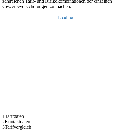
zahlreichen Tarif- und Risikokombinationen der einzelnen
Gewerbeversicherungen zu machen.
Loading...
1
Tarifdaten
2
Kontaktdaten
3
Tarifvergleich