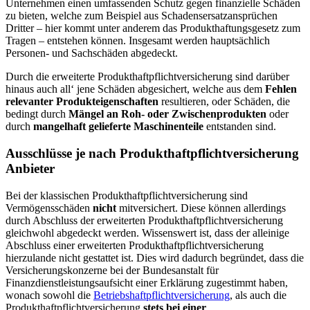
Unternehmen einen umfassenden Schutz gegen finanzielle Schäden
zu bieten, welche zum Beispiel aus Schadensersatzansprüchen
Dritter – hier kommt unter anderem das Produkthaftungsgesetz zum
Tragen – entstehen können. Insgesamt werden hauptsächlich
Personen- und Sachschäden abgedeckt.
Durch die erweiterte Produkthaftpflichtversicherung sind darüber
hinaus auch all‘ jene Schäden abgesichert, welche aus dem
Fehlen
relevanter Produkteigenschaften
resultieren, oder Schäden, die
bedingt durch
Mängel an Roh- oder Zwischenprodukten
oder
durch
mangelhaft gelieferte Maschinenteile
entstanden sind.
Ausschlüsse je nach Produkthaftpflichtversicherung
Anbieter
Bei der klassischen Produkthaftpflichtversicherung sind
Vermögensschäden
nicht
mitversichert. Diese können allerdings
durch Abschluss der erweiterten Produkthaftpflichtversicherung
gleichwohl abgedeckt werden. Wissenswert ist, dass der alleinige
Abschluss einer erweiterten Produkthaftpflichtversicherung
hierzulande nicht gestattet ist. Dies wird dadurch begründet, dass die
Versicherungskonzerne bei der Bundesanstalt für
Finanzdienstleistungsaufsicht einer Erklärung zugestimmt haben,
wonach sowohl die
Betriebshaftpflichtversicherung
, als auch die
Produkthaftpflichtversicherung
stets bei einer