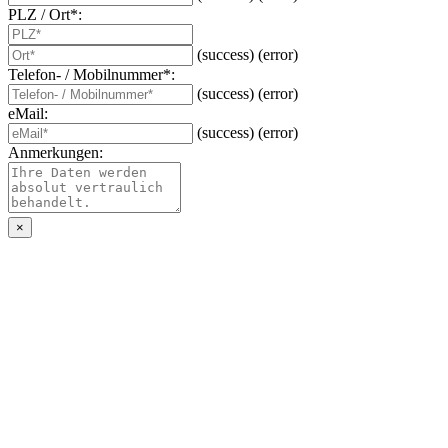
PLZ / Ort*:
(success)
(error)
Telefon- / Mobilnummer*:
(success)
(error)
eMail:
(success)
(error)
Anmerkungen:
×