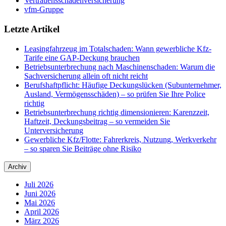
Vertrauensschadenversicherung
vfm-Gruppe
Letzte Artikel
Leasingfahrzeug im Totalschaden: Wann gewerbliche Kfz-
Tarife eine GAP-Deckung brauchen
Betriebsunterbrechung nach Maschinenschaden: Warum die
Sachversicherung allein oft nicht reicht
Berufshaftpflicht: Häufige Deckungslücken (Subunternehmer,
Ausland, Vermögensschäden) – so prüfen Sie Ihre Police
richtig
Betriebsunterbrechung richtig dimensionieren: Karenzzeit,
Haftzeit, Deckungsbeitrag – so vermeiden Sie
Unterversicherung
Gewerbliche Kfz/Flotte: Fahrerkreis, Nutzung, Werkverkehr
– so sparen Sie Beiträge ohne Risiko
Archiv
Juli 2026
Juni 2026
Mai 2026
April 2026
März 2026