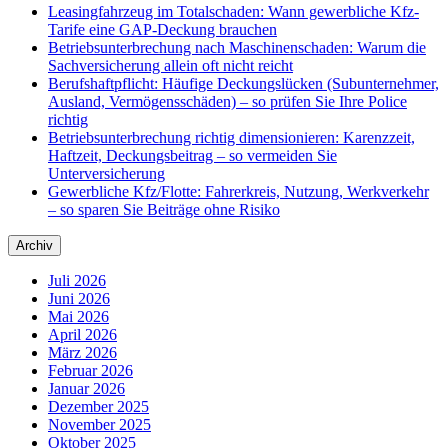
Leasingfahrzeug im Totalschaden: Wann gewerbliche Kfz-
Tarife eine GAP-Deckung brauchen
Betriebsunterbrechung nach Maschinenschaden: Warum die
Sachversicherung allein oft nicht reicht
Berufshaftpflicht: Häufige Deckungslücken (Subunternehmer,
Ausland, Vermögensschäden) – so prüfen Sie Ihre Police
richtig
Betriebsunterbrechung richtig dimensionieren: Karenzzeit,
Haftzeit, Deckungsbeitrag – so vermeiden Sie
Unterversicherung
Gewerbliche Kfz/Flotte: Fahrerkreis, Nutzung, Werkverkehr
– so sparen Sie Beiträge ohne Risiko
Archiv
Juli 2026
Juni 2026
Mai 2026
April 2026
März 2026
Februar 2026
Januar 2026
Dezember 2025
November 2025
Oktober 2025