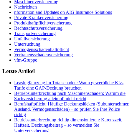
Maschinenversicherung
Nachrichten
nformation and Updates on AIG Insurance Solutions
Private Krankenversicherung
Produkthaftpflichtversicherung
Rechtsschutzversicherung
Transportversicherung
Unfallversicherung
Untersuchung
Vermögensschadenhaftpflicht
Vertrauensschadenversicherung
vfm-Gruppe
Letzte Artikel
Leasingfahrzeug im Totalschaden: Wann gewerbliche Kfz-
Tarife eine GAP-Deckung brauchen
Betriebsunterbrechung nach Maschinenschaden: Warum die
Sachversicherung allein oft nicht reicht
Berufshaftpflicht: Häufige Deckungslücken (Subunternehmer,
Ausland, Vermögensschäden) – so prüfen Sie Ihre Police
richtig
Betriebsunterbrechung richtig dimensionieren: Karenzzeit,
Haftzeit, Deckungsbeitrag – so vermeiden Sie
Unterversicherung