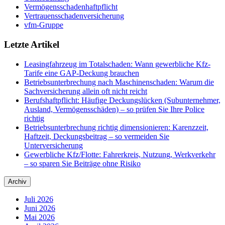
Vermögensschadenhaftpflicht
Vertrauensschadenversicherung
vfm-Gruppe
Letzte Artikel
Leasingfahrzeug im Totalschaden: Wann gewerbliche Kfz-
Tarife eine GAP-Deckung brauchen
Betriebsunterbrechung nach Maschinenschaden: Warum die
Sachversicherung allein oft nicht reicht
Berufshaftpflicht: Häufige Deckungslücken (Subunternehmer,
Ausland, Vermögensschäden) – so prüfen Sie Ihre Police
richtig
Betriebsunterbrechung richtig dimensionieren: Karenzzeit,
Haftzeit, Deckungsbeitrag – so vermeiden Sie
Unterversicherung
Gewerbliche Kfz/Flotte: Fahrerkreis, Nutzung, Werkverkehr
– so sparen Sie Beiträge ohne Risiko
Archiv
Juli 2026
Juni 2026
Mai 2026