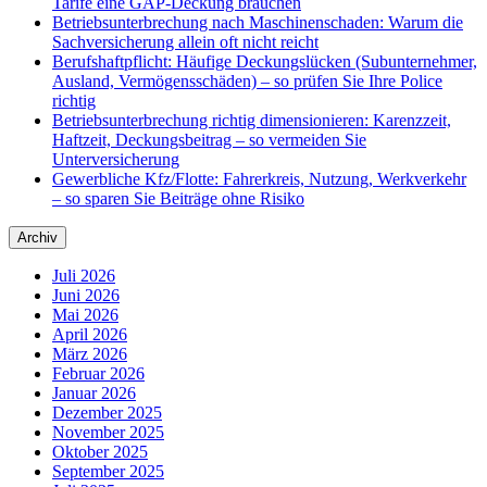
Tarife eine GAP-Deckung brauchen
Betriebsunterbrechung nach Maschinenschaden: Warum die
Sachversicherung allein oft nicht reicht
Berufshaftpflicht: Häufige Deckungslücken (Subunternehmer,
Ausland, Vermögensschäden) – so prüfen Sie Ihre Police
richtig
Betriebsunterbrechung richtig dimensionieren: Karenzzeit,
Haftzeit, Deckungsbeitrag – so vermeiden Sie
Unterversicherung
Gewerbliche Kfz/Flotte: Fahrerkreis, Nutzung, Werkverkehr
– so sparen Sie Beiträge ohne Risiko
Archiv
Juli 2026
Juni 2026
Mai 2026
April 2026
März 2026
Februar 2026
Januar 2026
Dezember 2025
November 2025
Oktober 2025
September 2025