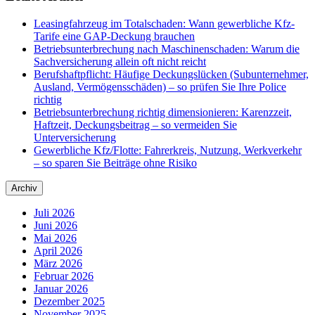
Leasingfahrzeug im Totalschaden: Wann gewerbliche Kfz-
Tarife eine GAP-Deckung brauchen
Betriebsunterbrechung nach Maschinenschaden: Warum die
Sachversicherung allein oft nicht reicht
Berufshaftpflicht: Häufige Deckungslücken (Subunternehmer,
Ausland, Vermögensschäden) – so prüfen Sie Ihre Police
richtig
Betriebsunterbrechung richtig dimensionieren: Karenzzeit,
Haftzeit, Deckungsbeitrag – so vermeiden Sie
Unterversicherung
Gewerbliche Kfz/Flotte: Fahrerkreis, Nutzung, Werkverkehr
– so sparen Sie Beiträge ohne Risiko
Archiv
Juli 2026
Juni 2026
Mai 2026
April 2026
März 2026
Februar 2026
Januar 2026
Dezember 2025
November 2025