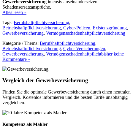
Gewerbeversicherung
intensiv auseinandersetzen.
Schadensersatzansprüche,
Alles lesen »
Tags:
Berufshaftpflichtversicherung
,
Betriebshaftpflichtversicherung
,
Cyber-Policen
,
Existenzgründung
,
Gewerbeversicherung
,
Vermögensschadenhaftpflichtversicherung
Kategorie / Thema:
Berufshaftpflichtversicherung
,
Betriebshaftpflichtversicherung
,
Cyber Versicherungen
,
Gewerbeversicherung
,
Vermögensschadenhaftpflicht
bisher keine
Kommentare »
Vergleich der Gewerbeversicherung
Finden Sie die optimale Gewerbeversicherung durch einen neutralen
Vergleich. Kostenlos informieren und die besten Tarife unabhängig
vergleichen.
Kompetenz als Makler