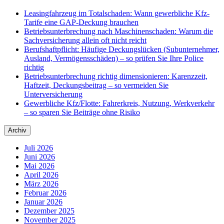
Leasingfahrzeug im Totalschaden: Wann gewerbliche Kfz-
Tarife eine GAP-Deckung brauchen
Betriebsunterbrechung nach Maschinenschaden: Warum die
Sachversicherung allein oft nicht reicht
Berufshaftpflicht: Häufige Deckungslücken (Subunternehmer,
Ausland, Vermögensschäden) – so prüfen Sie Ihre Police
richtig
Betriebsunterbrechung richtig dimensionieren: Karenzzeit,
Haftzeit, Deckungsbeitrag – so vermeiden Sie
Unterversicherung
Gewerbliche Kfz/Flotte: Fahrerkreis, Nutzung, Werkverkehr
– so sparen Sie Beiträge ohne Risiko
Archiv
Juli 2026
Juni 2026
Mai 2026
April 2026
März 2026
Februar 2026
Januar 2026
Dezember 2025
November 2025