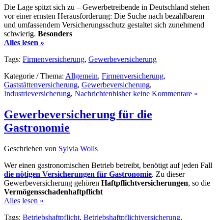
Die Lage spitzt sich zu – Gewerbetreibende in Deutschland stehen
vor einer ernsten Herausforderung: Die Suche nach bezahlbarem
und umfassendem Versicherungsschutz gestaltet sich zunehmend
schwierig.
Besonders
Alles lesen »
Tags:
Firmenversicherung
,
Gewerbeversicherung
Kategorie / Thema:
Allgemein
,
Firmenversicherung
,
Gaststättenversicherung
,
Gewerbeversicherung
,
Industrieversicherung
,
Nachrichten
bisher keine Kommentare »
Gewerbeversicherung für die
Gastronomie
Geschrieben von
Sylvia Wolls
Wer einen gastronomischen Betrieb betreibt, benötigt auf jeden Fall
die nötigen Versicherungen für Gastronomie
. Zu dieser
Gewerbeversicherung gehören
Haftpflichtversicherungen
, so die
Vermögensschadenhaftpflicht
Alles lesen »
Tags:
Betriebshaftpflicht
,
Betriebshaftpflichtversicherung
,