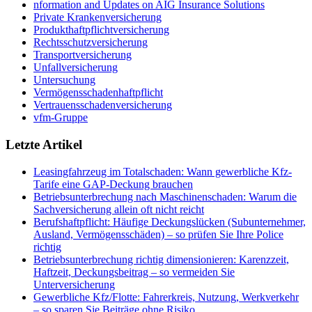
nformation and Updates on AIG Insurance Solutions
Private Krankenversicherung
Produkthaftpflichtversicherung
Rechtsschutzversicherung
Transportversicherung
Unfallversicherung
Untersuchung
Vermögensschadenhaftpflicht
Vertrauensschadenversicherung
vfm-Gruppe
Letzte Artikel
Leasingfahrzeug im Totalschaden: Wann gewerbliche Kfz-
Tarife eine GAP-Deckung brauchen
Betriebsunterbrechung nach Maschinenschaden: Warum die
Sachversicherung allein oft nicht reicht
Berufshaftpflicht: Häufige Deckungslücken (Subunternehmer,
Ausland, Vermögensschäden) – so prüfen Sie Ihre Police
richtig
Betriebsunterbrechung richtig dimensionieren: Karenzzeit,
Haftzeit, Deckungsbeitrag – so vermeiden Sie
Unterversicherung
Gewerbliche Kfz/Flotte: Fahrerkreis, Nutzung, Werkverkehr
– so sparen Sie Beiträge ohne Risiko